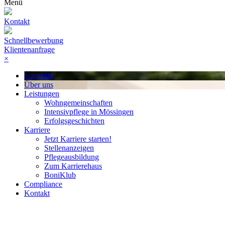
Menü
Kontakt
Schnellbewerbung
Klientenanfrage
×
Startseite
Über uns
Leistungen
Wohngemeinschaften
Intensivpflege in Mössingen
Erfolgsgeschichten
Karriere
Jetzt Karriere starten!
Stellenanzeigen
Pflegeausbildung
Zum Karrierehaus
BoniKlub
Compliance
Kontakt