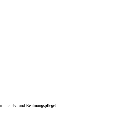
e-WG in
Mössingen
r Intensiv- und Beatmungspflege!